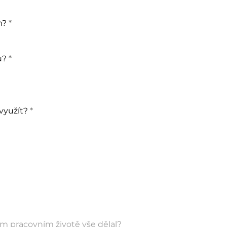
m?
*
u?
*
využít?
*