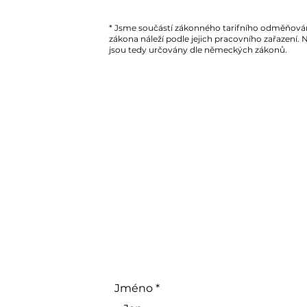
* Jsme součástí zákonného tarifního odměňování 
zákona náleží podle jejich pracovního zařazen
jsou tedy určovány dle německých zákonů.
Jméno