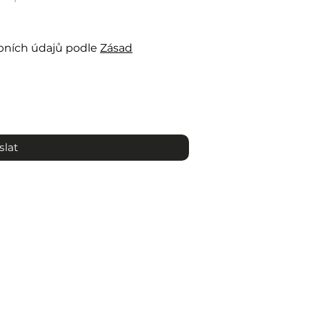
bních údajů podle
Zásad
slat