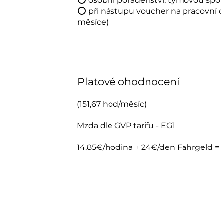
⭕ osobní poradenství, týmovou spo
⭕ při nástupu voucher na pracovní 
měsíce)
Platové ohodnocení
(151,67 hod/měsíc)
Mzda dle GVP tarifu - EG1
14,85€/hodina + 24€/den Fahrgeld =