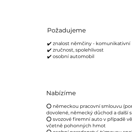
Požadujeme
✔️ znalost němčiny - komunikativní
✔️ zručnost, spolehlivost
✔️ osobní automobil
Nabízíme
⭕ německou pracovní smlouvu (pomoc
dovolené, německý důchod a další s
⭕ svozové firemní auto v případě vě
včetně pohonných hmot