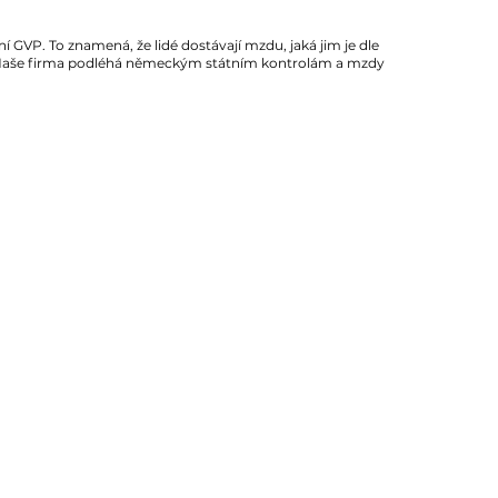
GVP. To znamená, že lidé dostávají mzdu, jaká jim je dle
í. Naše firma podléhá německým státním kontrolám a mzdy