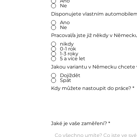
Ano
Ne
Disponujete vlastním automobile
Ano
Ne
Pracoval/a jste již někdy v Německ
nikdy
0-1 rok
1-3 roky
5 a více let
Jakou variantu v Německu chcete 
Dojíždět
Spát
Kdy můžete nastoupit do práce?
Jaké je vaše zaměření?