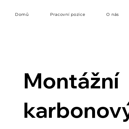
Domů
Pracovní pozice
O nás
Montážní
karbonov