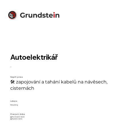
Autoelektrikář
-
Náplň práce
🛠 zapojování a tahání kabelů na návěsech,
cisternách
Lokace
Straubing
Pracovní doba
🕓Po-Čt 6:00-15:00
🕓Pa 6:00-12:00