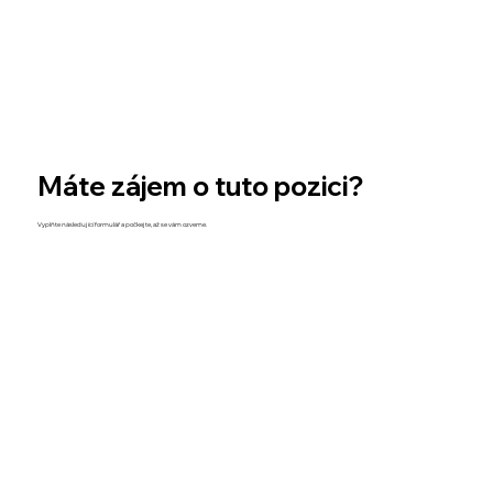
Máte zájem o tuto pozici?
Vyplňte následující formulář a počkejte, až se vám ozveme.