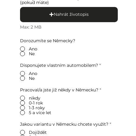
(pokud máte)
Nahrát životopis
Max: 2 MB
Dorozumíte se Německy?
Ano
Ne
Disponujete vlastním automobilem?
*
Ano
Ne
Pracoval/a jste již někdy v Německu?
*
nikdy
0-1 rok
1-3 roky
5 a více let
Jakou variantu v Německu chcete využít?
*
Dojíždět