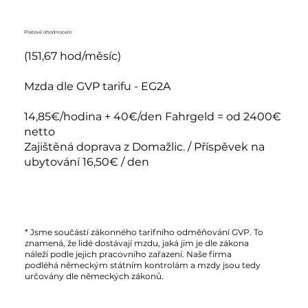
Platové ohodnocení
(151,67 hod/měsíc)
Mzda dle GVP tarifu - EG2A
14,85€/hodina + 40€/den Fahrgeld = od 2400€
netto
Zajištěná doprava z Domažlic. / Příspěvek na
ubytování 16,50€ / den
* Jsme součástí zákonného tarifního odměňování GVP. To
znamená, že lidé dostávají mzdu, jaká jim je dle zákona
náleží podle jejich pracovního zařazení. Naše firma
podléhá německým státním kontrolám a mzdy jsou tedy
určovány dle německých zákonů.